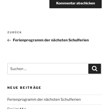
Beitragsnavigation
Vorheriger
ZURÜCK
Beitrag
Ferienprogramm der nächsten Schulferien
Suchen
Suche
nach:
NEUE BEITRÄGE
Ferienprogramm der nächsten Schulferien