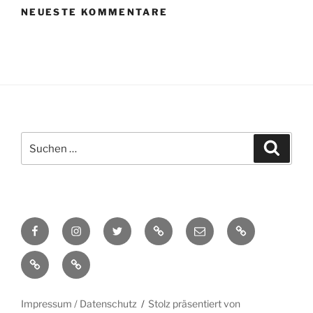
NEUESTE KOMMENTARE
Suchen
Suche
nach:
Facebook
Instagram
Twitter
TikTok
E-
Cookie-
Mail
Richtlinie
Datenschutzerklärung
Impressum
(EU)
(EU)
Impressum / Datenschutz
Stolz präsentiert von