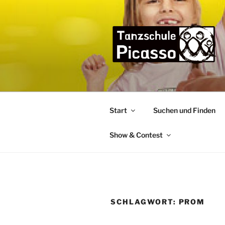
Zum
Inhalt
springen
TANZSCHU
die Tanzschule im Bremer Osten
Start
Suchen und Finden
Show & Contest
SCHLAGWORT:
PROM