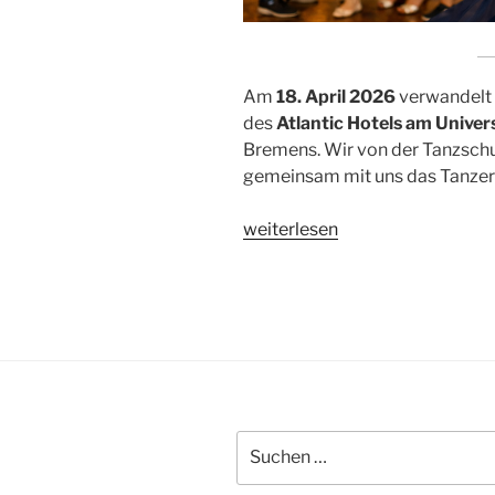
Am
18. April 2026
verwandelt 
des
Atlantic Hotels am Unive
Bremens. Wir von der Tanzschul
gemeinsam mit uns das Tanzerei
„Glanz,
weiterlesen
Rhythmus
&
Familie:
Der
große
Frühlingsball
der
Tanzschule
Suchen
nach:
Picasso