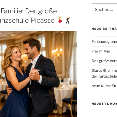
Suchen
Familie: Der große
nach:
Tanzschule Picasso
NEUE BEITR
Ferienprogramm
Frei im Mai
Das große Vort
Glanz, Rhythmus
der Tanzschul
neue Kurse für
NEUESTE KO