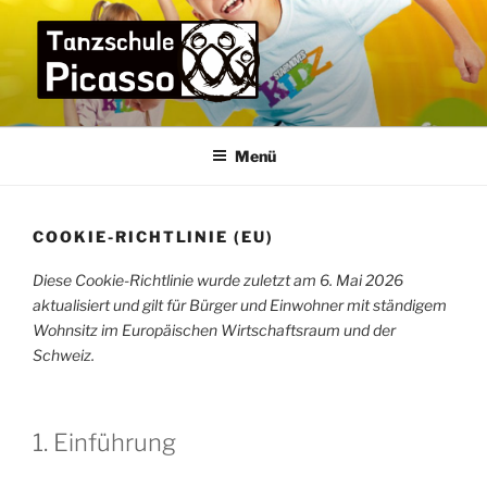
Zum
Inhalt
springen
TANZSCHULE PICASSO
die Tanzschule im Bremer Osten für die ganze Familie –
praxisorientiert und menschlich
Menü
COOKIE-RICHTLINIE (EU)
Diese Cookie-Richtlinie wurde zuletzt am 6. Mai 2026
aktualisiert und gilt für Bürger und Einwohner mit ständigem
Wohnsitz im Europäischen Wirtschaftsraum und der
Schweiz.
1. Einführung