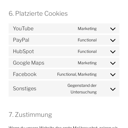
6. Platzierte Cookies
YouTube
Marketing
Consent
to
PayPal
Functional
Consent
service
to
youtube
HubSpot
Functional
Consent
service
to
paypal
Google Maps
Marketing
Consent
service
to
hubspot
Facebook
Functional, Marketing
Consent
service
to
google-
Gegenstand der
Sonstiges
service
Consent
maps
Untersuchung
facebook
to
service
sonstiges
7. Zustimmung
Wenn du unsere Website das erste Mal besuchst, zeigen wir