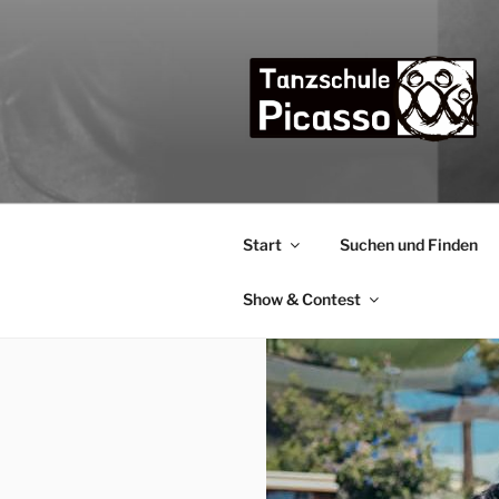
Zum
Inhalt
springen
TANZSCHU
die Tanzschule im Bremer Osten
Start
Suchen und Finden
Show & Contest