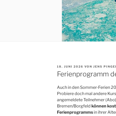
VERÖFFENTLICHT
18. JUNI 2026
VON
JENS PING
AM
Ferienprogramm de
Auch in den Sommer-Ferien 20
Probiere doch mal andere Kur
angemeldete Teilnehmer (Abo) 
Bremen/Borgfeld
können koste
Ferienprogramms
in ihrer Al