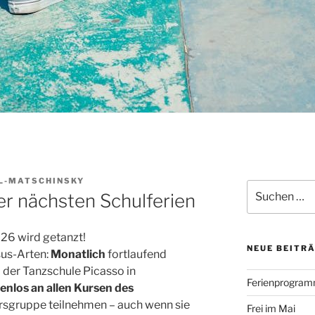
EL-MATSCHINSKY
Suchen
r nächsten Schulferien
nach:
26 wird getanzt!
NEUE BEITR
sus-Arten:
Monatlich
fortlaufend
der Tanzschule Picasso in
Ferienprogramm
nlos an allen Kursen des
tersgruppe teilnehmen – auch wenn sie
Frei im Mai