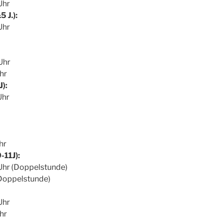
Uhr
 J.):
Uhr
Uhr
hr
):
Uhr
hr
-11J):
 Uhr (Doppelstunde)
 (Doppelstunde)
Uhr
hr