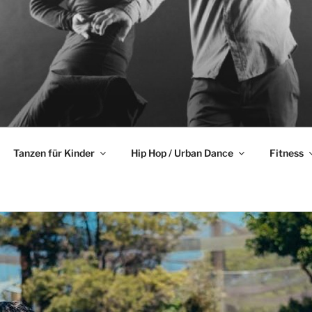
LE PICASSO
 für die ganze Familie – praxisorientiert und menschlich
Tanzen für Kinder
Hip Hop / Urban Dance
Fitness