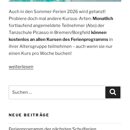
Auch in den Sommer-Ferien 2026 wird getanzt!
Probiere doch mal andere Kursus-Arten:
Monatlich
fortlaufend angemeldete Teilnehmer (Abo) der
Tanzschule Picasso in Bremen/Borgfeld
können
kostenlos an allen Kursen des Ferienprogramms
in
ihrer Altersgruppe teilnehmen – auch wenn sie nur
einen Kurs pro Woche buchen!
„Ferienprogramm
weiterlesen
der
nächsten
Schulferien“
Suchen
Suche
nach:
NEUE BEITRÄGE
Ferienprogramm der nächsten Schulferien