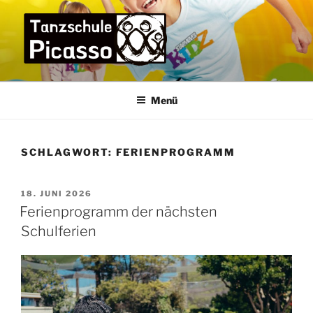
Zum
Inhalt
springen
TANZSCHULE PICASSO
die Tanzschule im Bremer Osten für die ganze Familie –
praxisorientiert und menschlich
Menü
SCHLAGWORT:
FERIENPROGRAMM
VERÖFFENTLICHT
18. JUNI 2026
AM
Ferienprogramm der nächsten
Schulferien