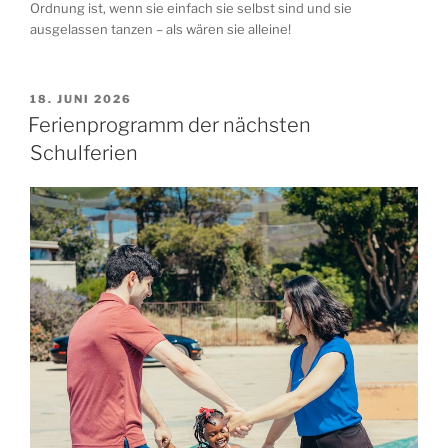
Ordnung ist, wenn sie einfach sie selbst sind und sie
ausgelassen tanzen – als wären sie alleine!
VERÖFFENTLICHT
18. JUNI 2026
AM
Ferienprogramm der nächsten
Schulferien