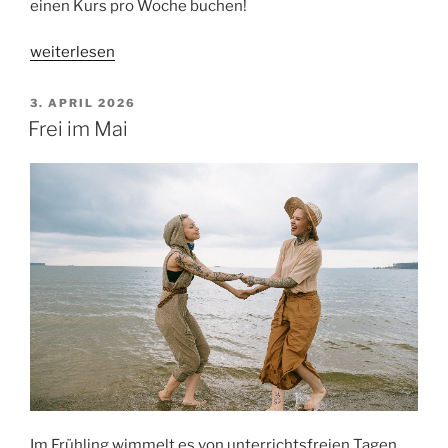
einen Kurs pro Woche buchen!
„Ferienprogramm
weiterlesen
der
nächsten
VERÖFFENTLICHT
3. APRIL 2026
AM
Schulferien“
Frei im Mai
Im Frühling wimmelt es von unterrichtsfreien Tagen