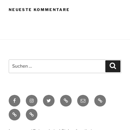
NEUESTE KOMMENTARE
Suchen
Suche
nach:
Facebook
Instagram
Twitter
TikTok
E-
Cookie-
Mail
Richtlinie
Datenschutzerklärung
Impressum
(EU)
(EU)