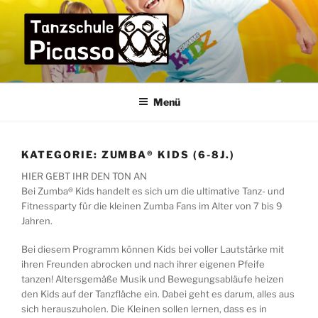
Zum
Inhalt
springen
TANZSCHULE PICASSO
die Tanzschule im Bremer Osten für die ganze Familie –
praxisorientiert und menschlich
Menü
KATEGORIE:
ZUMBA® KIDS (6-8J.)
HIER GEBT IHR DEN TON AN
Bei Zumba® Kids handelt es sich um die ultimative Tanz- und
Fitnessparty für die kleinen Zumba Fans im Alter von 7 bis 9
Jahren.
Bei diesem Programm können Kids bei voller Lautstärke mit
ihren Freunden abrocken und nach ihrer eigenen Pfeife
tanzen! Altersgemäße Musik und Bewegungsabläufe heizen
den Kids auf der Tanzfläche ein. Dabei geht es darum, alles aus
sich herauszuholen. Die Kleinen sollen lernen, dass es in