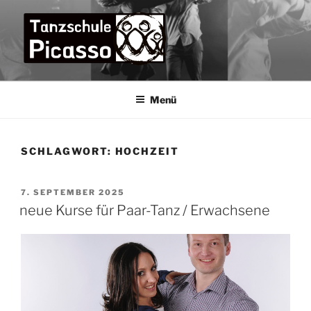
Zum
Inhalt
springen
TANZSCHULE PICASSO
die Tanzschule im Bremer Osten für die ganze Familie –
praxisorientiert und menschlich
Menü
SCHLAGWORT:
HOCHZEIT
VERÖFFENTLICHT
7. SEPTEMBER 2025
AM
neue Kurse für Paar-Tanz / Erwachsene