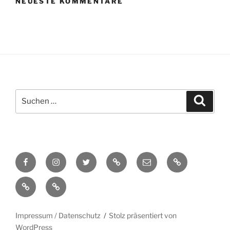
NEUESTE KOMMENTARE
Suchen
Suche
nach:
Facebook
Instagram
Twitter
TikTok
E-
Cookie-
Mail
Richtlinie
Datenschutzerklärung
Impressum
(EU)
(EU)
Impressum / Datenschutz
Stolz präsentiert von
WordPress