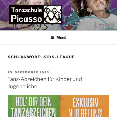
Zum
Inhalt
springen
TANZSCHULE PICASSO
die Tanzschule im Bremer Osten für die ganze Familie –
praxisorientiert und menschlich
Menü
SCHLAGWORT:
KIDS-LEAGUE
VERÖFFENTLICHT
15. SEPTEMBER 2023
AM
Tanz-Abzeichen für Kinder und
Jugendliche