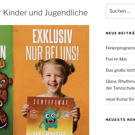
Suchen
 Kinder und Jugendliche
nach:
NEUE BEITR
Ferienprogramm
Frei im Mai
Das große Vort
Glanz, Rhythmus
der Tanzschul
neue Kurse für
NEUESTE KO