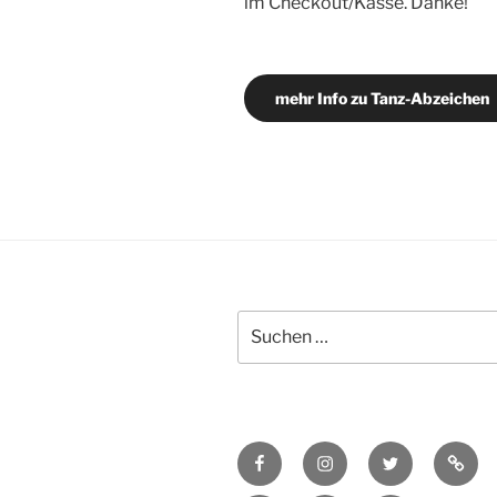
im Checkout/Kasse. Danke!
mehr Info zu Tanz-Abzeichen
Suchen
nach:
Facebook
Instagram
Twitter
TikTo