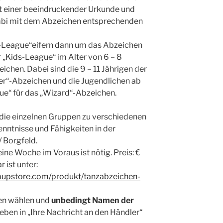
t einer beeindruckender Urkunde und
mbi mit dem Abzeichen entsprechenden
is-League“eifern dann um das Abzeichen
 „Kids-League“ im Alter von 6 – 8
ichen. Dabei sind die 9 – 11 Jährigen der
ker“-Abzeichen und die Jugendlichen ab
ue“ für das „Wizard“-Abzeichen.
 die einzelnen Gruppen zu verschiedenen
nntnisse und Fähigkeiten in der
 Borgfeld.
ne Woche im Voraus ist nötig. Preis: €
 ist unter:
umupstore.com/produkt/tanzabzeichen-
en wählen und
unbedingt Namen der
ben in „Ihre Nachricht an den Händler“