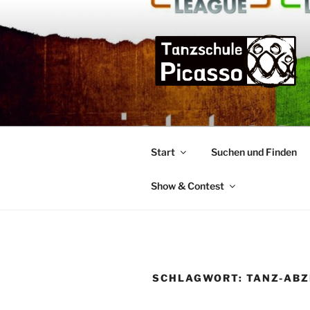
Zum
Inhalt
springen
TANZSCHU
die Tanzschule im Bremer Osten
Start
Suchen und Finden
Show & Contest
SCHLAGWORT:
TANZ-ABZ