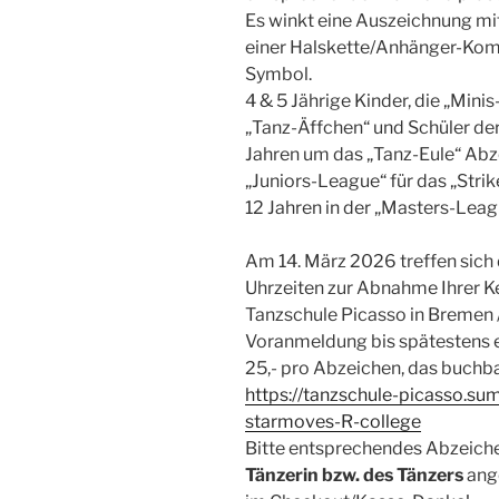
Es winkt eine Auszeichnung mi
einer Halskette/Anhänger-Ko
Symbol.
4 & 5 Jährige Kinder, die „Min
„Tanz-Äffchen“ und Schüler der
Jahren um das „Tanz-Eule“ Abze
„Juniors-League“ für das „Stri
12 Jahren in der „Masters-Leag
Am 14. März 2026 treffen sich
Uhrzeiten zur Abnahme Ihrer Ke
Tanzschule Picasso in Bremen /
Voranmeldung bis spätestens ei
25,- pro Abzeichen, das buchbar
https://tanzschule-picasso.s
starmoves-R-college
Bitte entsprechendes Abzeich
Tänzerin bzw. des Tänzers
ange