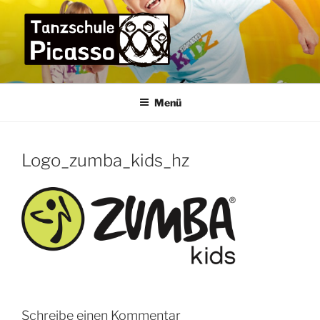
Zum
Inhalt
springen
TANZSCHULE PICASSO
die Tanzschule im Bremer Osten für die ganze Familie –
praxisorientiert und menschlich
Menü
Logo_zumba_kids_hz
Schreibe einen Kommentar