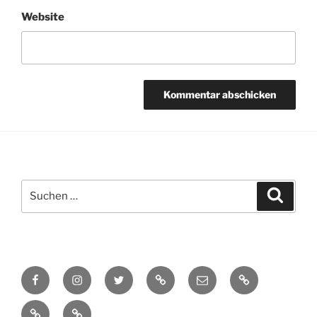
Website
Suchen
Suche
nach:
Facebook
Instagram
Twitter
TikTok
E-
Cookie-
Mail
Richtlinie
Datenschutzerklärung
Impressum
(EU)