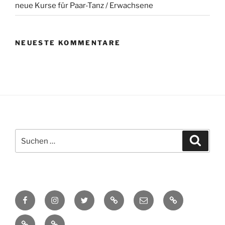
neue Kurse für Paar-Tanz / Erwachsene
NEUESTE KOMMENTARE
Suchen
Suche
nach:
Facebook
Instagram
Twitter
TikTok
E-
Cookie-
Mail
Richtlinie
Datenschutzerklärung
Impressum
(EU)