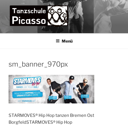
Zum
Inhalt
springen
TANZSCHULE PICASSO
die Tanzschule im Bremer Osten für die ganze Familie –
praxisorientiert und menschlich
Menü
sm_banner_970px
STARMOVES® Hip Hop tanzen Bremen Ost
BorgfeldSTARMOVES® Hip Hop